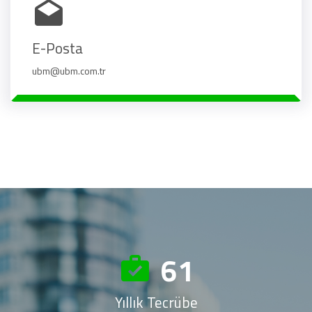
E-Posta
ubm@ubm.com.tr
70
Yıllık Tecrübe