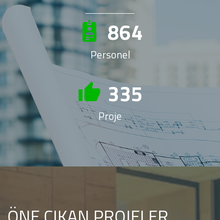
979
Personel
380
Proje
ÖNE ÇIKAN PROJELER